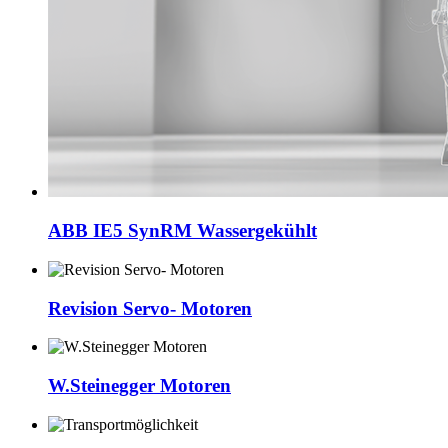
ABB IE5 SynRM Wassergekühlt
Revision Servo- Motoren
W.Steinegger Motoren