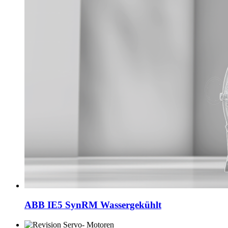
ABB IE5 SynRM Wassergekühlt